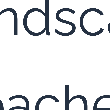
ands
aches